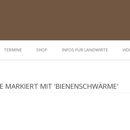
TERMINE
SHOP
INFOS FÜR LANDWIRTE
VID
Ratgeber
d Öffnungszeiten
Weiterbildungen / Tagungen
 MARKIERT MIT 'BIENENSCHWÄRME'
Bodenbehandlung
Hofdünger behandeln - Düngung
Behandlung Pflanzen
Gemüse-, Obst- und Weinbau