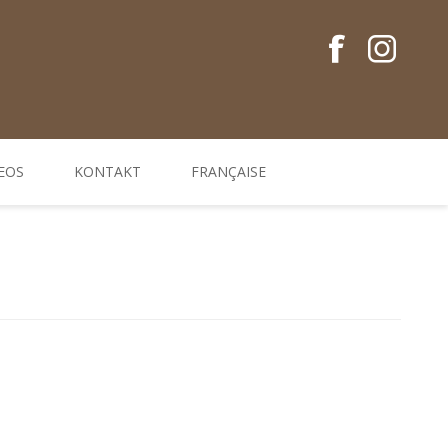
EOS
KONTAKT
FRANÇAISE
Conseils en français
Guides EM
Gamme de produits