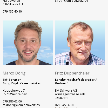
Haldeweidli
s.roth@em-schweiz.ch
6166 Hasle LU
079 435 40 10
Marco Dörig
Fritz Duppenthaler
EM-Berater
Landwirtschaftsberater /
Eidg. Dipl. Käsermeister
Verkauf
Kappelerweg 7
EM Schweiz AG
8570 Weinfelden
Arnisägestrasse 43b
3508 Arni
079 286 62 06
m.doerig@em-schweiz.ch
079 345 66 30