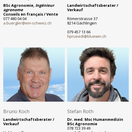
BSc Agronomie,
Ingénieur
Landwirtschaftsberater /
agronome
Verkauf
Conseils en français / Vente
077 480 04 04
Römerstrasse 37
a.buergler@em-schweiz.ch
8214 Gächlingen
079 457 13 66
hprueedi@bluewin.ch
Bruno Koch
Stefan Roth
Landwirtschaftsberater /
Dr. med. Msc Humanmedizin
Verkauf
BSc Agronomie
078 723 39 49