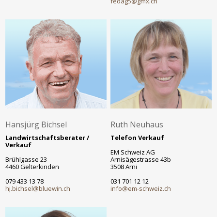
fedag5@gmx.ch
Hansjürg Bichsel
Ruth Neuhaus
Landwirtschaftsberater /
Telefon Verkauf
Verkauf
EM Schweiz AG
Brühlgasse 23
Arnisägestrasse 43b
4460 Gelterkinden
3508 Arni
079 433 13 78
031 701 12 12
hj.bichsel@bluewin.ch
info@em-schweiz.ch