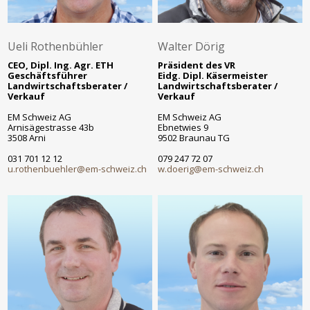
Ueli Rothenbühler
Walter Dörig
CEO, Dipl. Ing. Agr. ETH
Präsident des VR
Geschäftsführer
Eidg. Dipl. Käsermeister
Landwirtschaftsberater /
Landwirtschaftsberater /
Verkauf
Verkauf
EM Schweiz AG
EM Schweiz AG
Arnisägestrasse 43b
Ebnetwies 9
3508 Arni
9502 Braunau TG
031 701 12 12
079 247 72 07
u.rothenbuehler@em-schweiz.ch
w.doerig@em-schweiz.ch