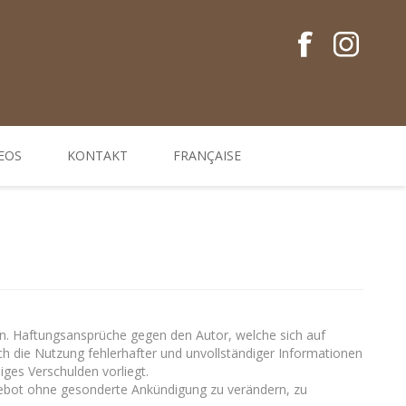
EOS
KONTAKT
FRANÇAISE
Conseils en français
Guides EM
Gamme de produits
onen. Haftungsansprüche gegen den Autor, welche sich auf
ch die Nutzung fehlerhafter und unvollständiger Informationen
iges Verschulden vorliegt.
Angebot ohne gesonderte Ankündigung zu verändern, zu