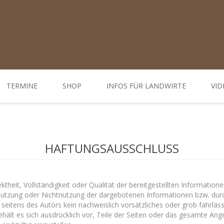
TERMINE
SHOP
INFOS FÜR LANDWIRTE
VID
Ratgeber
d Öffnungszeiten
Weiterbildungen / Tagungen
HAFTUNGSAUSSCHLUSS
Bodenbehandlung
Hofdünger behandeln - Düngung
ektheit, Vollständigkeit oder Qualität der bereitgestellten Informati
e Nutzung oder Nichtnutzung der dargebotenen Informationen bzw. dur
Behandlung Pflanzen
seitens des Autors kein nachweislich vorsätzliches oder grob fahrläss
 behält es sich ausdrücklich vor, Teile der Seiten oder das gesamte 
Gemüse-, Obst- und Weinbau