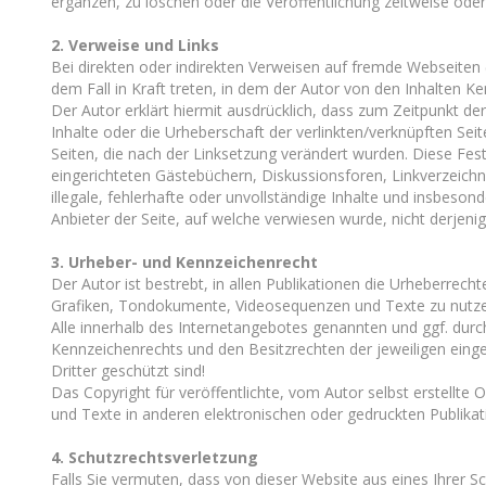
ergänzen, zu löschen oder die Veröffentlichung zeitweise oder 
2. Verweise und Links
Bei direkten oder indirekten Verweisen auf fremde Webseiten (
dem Fall in Kraft treten, in dem der Autor von den Inhalten K
Der Autor erklärt hiermit ausdrücklich, dass zum Zeitpunkt der
Inhalte oder die Urheberschaft der verlinkten/verknüpften Seiten
Seiten, die nach der Linksetzung verändert wurden. Diese Fest
eingerichteten Gästebüchern, Diskussionsforen, Linkverzeichni
illegale, fehlerhafte oder unvollständige Inhalte und insbeso
Anbieter der Seite, auf welche verwiesen wurde, nicht derjenige
3. Urheber- und Kennzeichenrecht
Der Autor ist bestrebt, in allen Publikationen die Urheberrec
Grafiken, Tondokumente, Videosequenzen und Texte zu nutzen
Alle innerhalb des Internetangebotes genannten und ggf. dur
Kennzeichenrechts und den Besitzrechten der jeweiligen einge
Dritter geschützt sind!
Das Copyright für veröffentlichte, vom Autor selbst erstellte
und Texte in anderen elektronischen oder gedruckten Publikat
4. Schutzrechtsverletzung
Falls Sie vermuten, dass von dieser Website aus eines Ihrer S