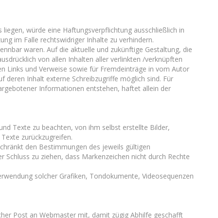
liegen, würde eine Haftungsverpflichtung ausschließlich in
ng im Falle rechtswidriger Inhalte zu verhindern.
kennbar waren. Auf die aktuelle und zukünftige Gestaltung, die
ausdrücklich von allen Inhalten aller verlinkten /verknüpften
zten Links und Verweise sowie für Fremdeinträge in vom Autor
 deren Inhalt externe Schreibzugriffe möglich sind. Für
argebotener Informationen entstehen, haftet allein der
nd Texte zu beachten, von ihm selbst erstellte Bilder,
Texte zurückzugreifen.
schränkt den Bestimmungen des jeweils gültigen
er Schluss zu ziehen, dass Markenzeichen nicht durch Rechte
der Verwendung solcher Grafiken, Tondokumente, Videosequenzen
ischer Post an Webmaster mit, damit zügig Abhilfe geschafft