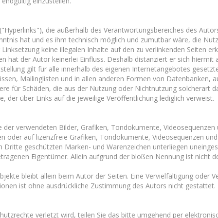
endgültig einzustellen.
Technik
Tierhaltung
"Hyperlinks"), die außerhalb des Verantwortungsbereiches des Autors 
enntnis hat und es ihm technisch möglich und zumutbar wäre, die Nutzu
Silieren
 Linksetzung keine illegalen Inhalte auf den zu verlinkenden Seiten er
 hat der Autor keinerlei Einfluss. Deshalb distanziert er sich hiermit 
stellung gilt für alle innerhalb des eigenen Internetangebotes geset
ssen, Mailinglisten und in allen anderen Formen von Datenbanken, auf
ndere für Schäden, die aus der Nutzung oder Nichtnutzung solcherart d
, der über Links auf die jeweilige Veröffentlichung lediglich verweist.
hte der verwendeten Bilder, Grafiken, Tondokumente, Videosequenzen u
 oder auf lizenzfreie Grafiken, Tondokumente, Videosequenzen und 
ch Dritte geschützten Marken- und Warenzeichen unterliegen uneinge
tragenen Eigentümer. Allein aufgrund der bloßen Nennung ist nicht d
 Objekte bleibt allein beim Autor der Seiten. Eine Vervielfältigung o
ionen ist ohne ausdrückliche Zustimmung des Autors nicht gestattet.
chutzrechte verletzt wird, teilen Sie das bitte umgehend per elektron