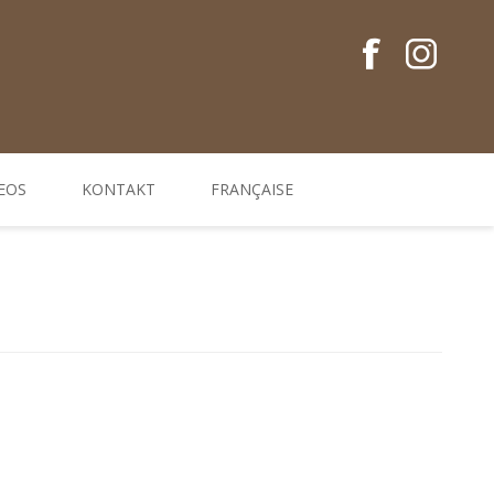
EOS
KONTAKT
FRANÇAISE
Conseils en français
Guides EM
Gamme de produits