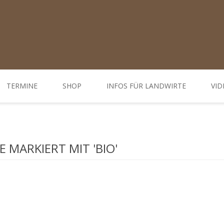
TERMINE
SHOP
INFOS FÜR LANDWIRTE
VID
Ratgeber
d Öffnungszeiten
Weiterbildungen / Tagungen
 MARKIERT MIT 'BIO'
Bodenbehandlung
Hofdünger behandeln - Düngung
Behandlung Pflanzen
Gemüse-, Obst- und Weinbau