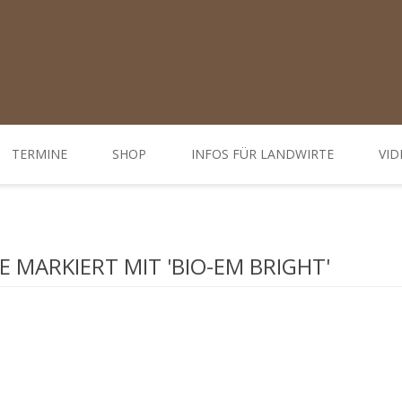
TERMINE
SHOP
INFOS FÜR LANDWIRTE
VID
Ratgeber
d Öffnungszeiten
Weiterbildungen / Tagungen
 MARKIERT MIT 'BIO-EM BRIGHT'
Bodenbehandlung
Hofdünger behandeln - Düngung
Behandlung Pflanzen
Gemüse-, Obst- und Weinbau