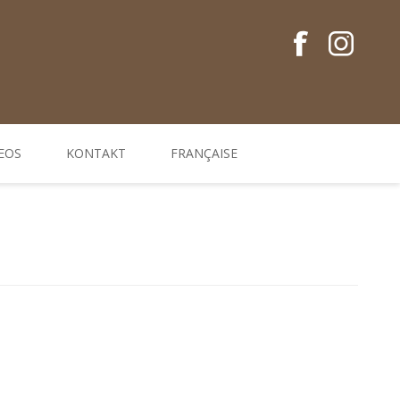
EOS
KONTAKT
FRANÇAISE
Conseils en français
Guides EM
Gamme de produits