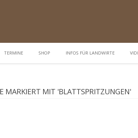
TERMINE
SHOP
INFOS FÜR LANDWIRTE
VID
Ratgeber
d Öffnungszeiten
Weiterbildungen / Tagungen
 MARKIERT MIT 'BLATTSPRITZUNGEN'
Bodenbehandlung
Hofdünger behandeln - Düngung
Behandlung Pflanzen
Gemüse-, Obst- und Weinbau