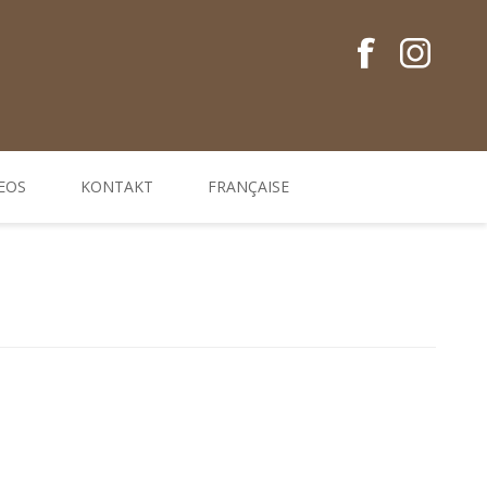
EOS
KONTAKT
FRANÇAISE
Conseils en français
Guides EM
Gamme de produits