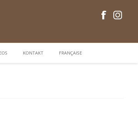
EOS
KONTAKT
FRANÇAISE
Conseils en français
Guides EM
Gamme de produits