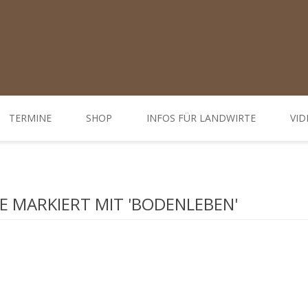
TERMINE
SHOP
INFOS FÜR LANDWIRTE
VID
Ratgeber
d Öffnungszeiten
Weiterbildungen / Tagungen
 MARKIERT MIT 'BODENLEBEN'
Bodenbehandlung
Hofdünger behandeln - Düngung
Behandlung Pflanzen
Gemüse-, Obst- und Weinbau