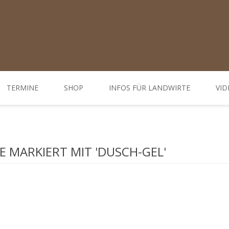
TERMINE
SHOP
INFOS FÜR LANDWIRTE
VID
Ratgeber
d Öffnungszeiten
Weiterbildungen / Tagungen
 MARKIERT MIT 'DUSCH-GEL'
Bodenbehandlung
Hofdünger behandeln - Düngung
Behandlung Pflanzen
Gemüse-, Obst- und Weinbau