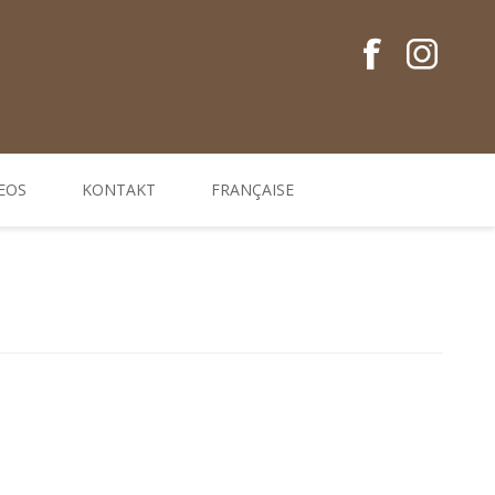
EOS
KONTAKT
FRANÇAISE
Conseils en français
Guides EM
Gamme de produits