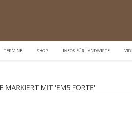
TERMINE
SHOP
INFOS FÜR LANDWIRTE
VID
Ratgeber
d Öffnungszeiten
Weiterbildungen / Tagungen
 MARKIERT MIT 'EM5 FORTE'
Bodenbehandlung
Hofdünger behandeln - Düngung
Behandlung Pflanzen
Gemüse-, Obst- und Weinbau