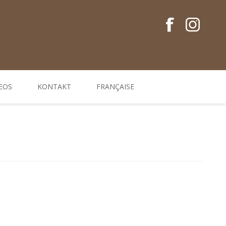
EOS
KONTAKT
FRANÇAISE
Conseils en français
Guides EM
Gamme de produits