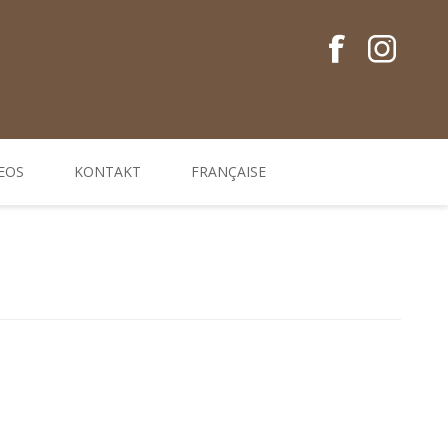
EOS
KONTAKT
FRANÇAISE
Conseils en français
Guides EM
Gamme de produits