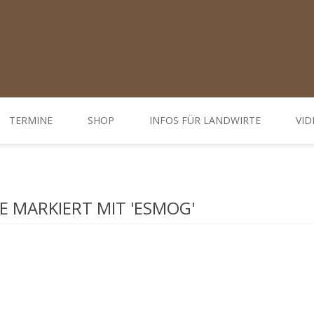
TERMINE
SHOP
INFOS FÜR LANDWIRTE
VID
Ratgeber
d Öffnungszeiten
Weiterbildungen / Tagungen
 MARKIERT MIT 'ESMOG'
Bodenbehandlung
Hofdünger behandeln - Düngung
Behandlung Pflanzen
Gemüse-, Obst- und Weinbau