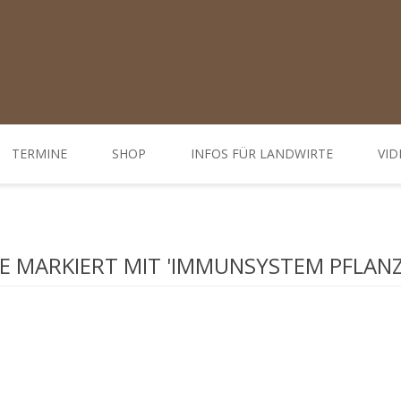
TERMINE
SHOP
INFOS FÜR LANDWIRTE
VID
Ratgeber
d Öffnungszeiten
Weiterbildungen / Tagungen
 MARKIERT MIT 'IMMUNSYSTEM PFLANZ
Bodenbehandlung
Hofdünger behandeln - Düngung
Behandlung Pflanzen
Gemüse-, Obst- und Weinbau