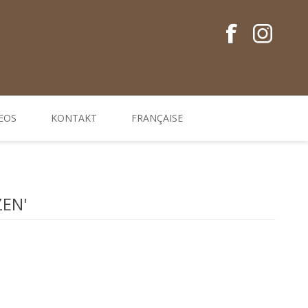
EOS
KONTAKT
FRANÇAISE
Conseils en français
Guides EM
EN'
Gamme de produits