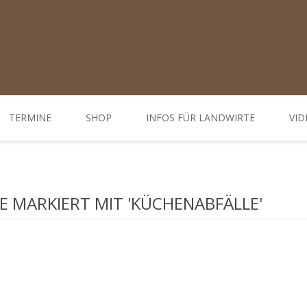
TERMINE
SHOP
INFOS FÜR LANDWIRTE
VID
Ratgeber
d Öffnungszeiten
Weiterbildungen / Tagungen
 MARKIERT MIT 'KÜCHENABFÄLLE'
Bodenbehandlung
Hofdünger behandeln - Düngung
Behandlung Pflanzen
Gemüse-, Obst- und Weinbau