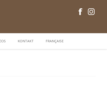
EOS
KONTAKT
FRANÇAISE
Conseils en français
Guides EM
Gamme de produits