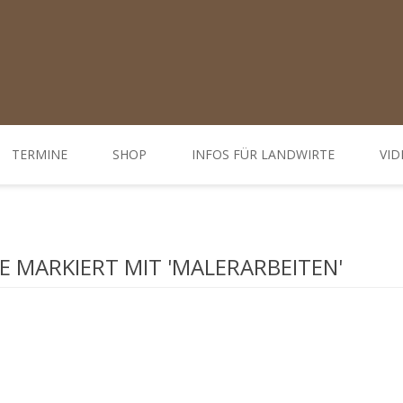
TERMINE
SHOP
INFOS FÜR LANDWIRTE
VID
Ratgeber
d Öffnungszeiten
Weiterbildungen / Tagungen
 MARKIERT MIT 'MALERARBEITEN'
Bodenbehandlung
Hofdünger behandeln - Düngung
Behandlung Pflanzen
Gemüse-, Obst- und Weinbau