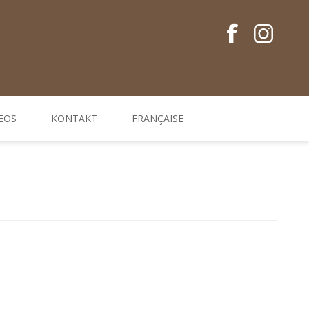
EOS
KONTAKT
FRANÇAISE
Conseils en français
Guides EM
Gamme de produits