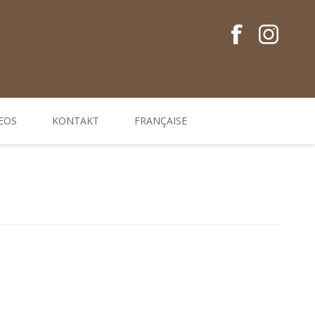
EOS
KONTAKT
FRANÇAISE
Conseils en français
Guides EM
Gamme de produits