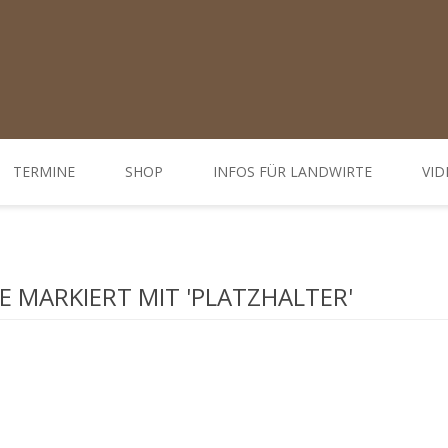
TERMINE
SHOP
INFOS FÜR LANDWIRTE
VID
Ratgeber
d Öffnungszeiten
Weiterbildungen / Tagungen
 MARKIERT MIT 'PLATZHALTER'
Bodenbehandlung
Hofdünger behandeln - Düngung
Behandlung Pflanzen
Gemüse-, Obst- und Weinbau