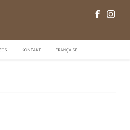
EOS
KONTAKT
FRANÇAISE
Conseils en français
Guides EM
Gamme de produits