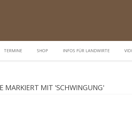
TERMINE
SHOP
INFOS FÜR LANDWIRTE
VID
Ratgeber
d Öffnungszeiten
Weiterbildungen / Tagungen
 MARKIERT MIT 'SCHWINGUNG'
Bodenbehandlung
Hofdünger behandeln - Düngung
Behandlung Pflanzen
Gemüse-, Obst- und Weinbau